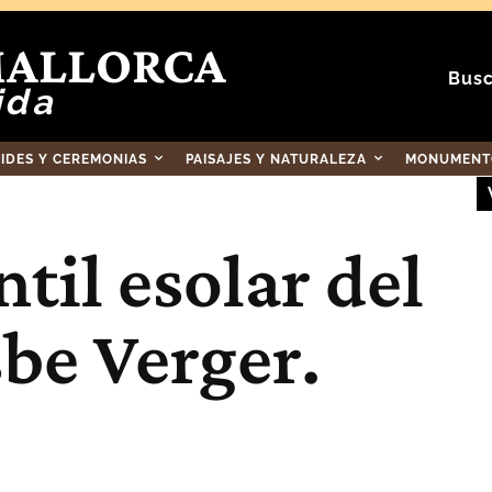
MALLORCA
Busc
ida
RIDES Y CEREMONIAS
PAISAJES Y NATURALEZA
MONUMENTO
til esolar del
sbe Verger.