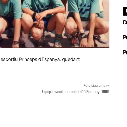
C
P
P
polesportiu Princeps d’Espanya, quedant
Foto siguiente >>
Equip Juvenil femení de CD Santanyí 1980
Pinterest
WhatsApp