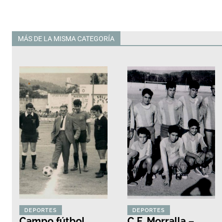
MÁS DE LA MISMA CATEGORÍA
Todas
DEPORTES
DEPORTES
Campo fútbol
C.F. Morralla –