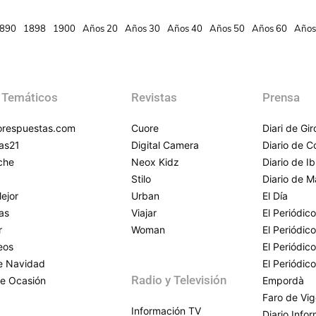
890
1898
1900
Años 20
Años 30
Años 40
Años 50
Años 60
Años
 Temáticos
Revistas
Prensa
respuestas.com
Cuore
Diari de Gi
as21
Digital Camera
Diario de 
che
Neox Kidz
Diario de Ib
Stilo
Diario de M
ejor
Urban
El Día
as
Viajar
El Periódico
r
Woman
El Periódic
eos
El Periódic
de Navidad
El Periódic
Radio y Televisión
e Ocasión
Empordà
Faro de Vi
Información TV
Diario Info