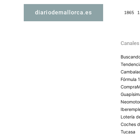
diariodemallorca.es
1865
1
Canales
Buscando
Tendenci
Cambala
Fórmula 1
CompraM
Guapísim
Neomoto
Iberempl
Lotería 
Coches d
Tucasa