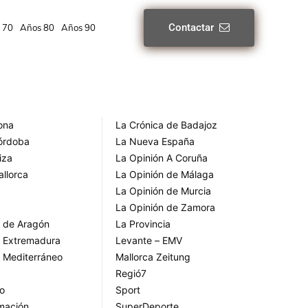
Contactar
 70
Años 80
Años 90
rona
La Crónica de Badajoz
Córdoba
La Nueva España
iza
La Opinión A Coruña
allorca
La Opinión de Málaga
La Opinión de Murcia
La Opinión de Zamora
o de Aragón
La Provincia
o Extremadura
Levante – EMV
o Mediterráneo
Mallorca Zeitung
Regió7
go
Sport
rmación
SuperDeporte