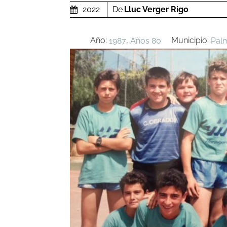
De
Lluc Verger Rigo
2022
Año:
,
Municipio:
1987
Años 80
Pal