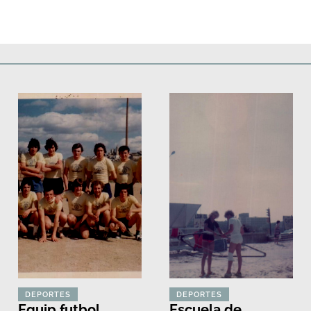
Deportes
Fiestas, efemérides y ceremonias
Monumentos, lugares y 
DEPORTES
DEPORTES
Equip futbol
Escuela de