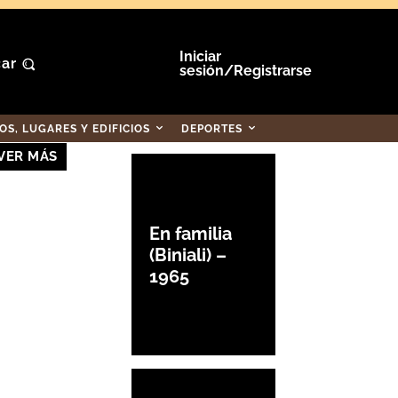
Iniciar
ar
sesión/Registrarse
S, LUGARES Y EDIFICIOS
DEPORTES
VER MÁS
En familia
(Biniali) –
1965