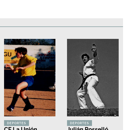
edificios
Paisajes y naturaleza
Personas y grupos
Más
DEPORTES
DEPORTES
CF La Unión
Julián Rosselló