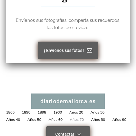
Envíenos sus fotografías, comparta sus recuerdos,
las fotos de su vida...
¡ Envíenos sus fotos !
diariodemallorca.es
1865
1890
1898
1900
Años 20
Años 30
Años 40
Años 50
Años 60
Años 70
Años 80
Años 90
Contactar