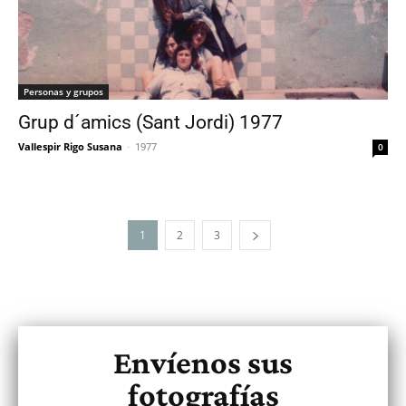
Personas y grupos
Grup d´amics (Sant Jordi) 1977
Vallespir Rigo Susana
-
1977
0
1
2
3
Envíenos sus
fotografías