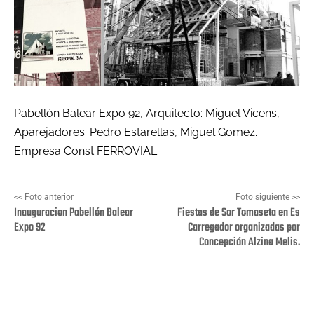
Pabellón Balear Expo 92, Arquitecto: Miguel Vicens,
Aparejadores: Pedro Estarellas, Miguel Gomez.
Empresa Const FERROVIAL
<< Foto anterior
Foto siguiente >>
Inauguracion Pabellón Balear
Fiestas de Sor Tomaseta en Es
Expo 92
Carregador organizadas por
Concepción Alzina Melis.
Facebook
X
Pinterest
Wha