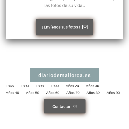
las fotos de su vida...
¡ Envíenos sus fotos !
diariodemallorca.es
1865
1890
1898
1900
Años 20
Años 30
Años 40
Años 50
Años 60
Años 70
Años 80
Años 90
Contactar