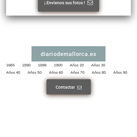
¡ Envíenos sus fotos !
diariodemallorca.es
1865
1890
1898
1900
Años 20
Años 30
Años 40
Años 50
Años 60
Años 70
Años 80
Años 90
Contactar