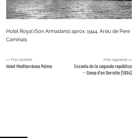
Hotel Royal (Son Armadans) aprox. 1944. Arxiu de Pere
Caminals
<< Foto anterior
Foto siguiente >>
Hotel Mediterràneo Palma
Escuela de la segunda república
– Camp d’en Serralta (1934)
Facebook
X
Pinterest
Wha