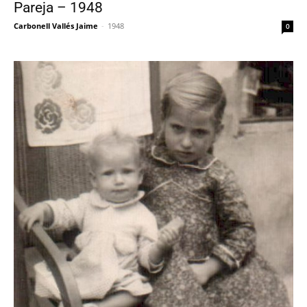
Pareja – 1948
Carbonell Vallés Jaime
-
1948
0