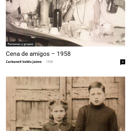
Personas y grupos
Cena de amigos – 1958
Carbonell Vallés Jaime
-
1958
0