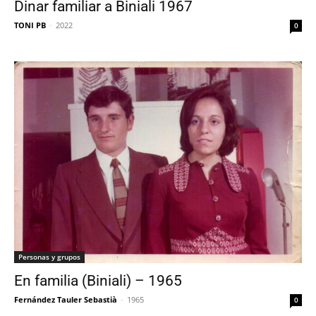
Dinar familiar a Biniali 1967
TONI PB
-
2022
0
Personas y grupos
En familia (Biniali) – 1965
Fernández Tauler Sebastià
-
1965
0