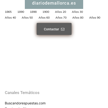
diariodemallorca.es
1865
1890
1898
1900
Años 20
Años 30
Años 40
Años 50
Años 60
Años 70
Años 80
Años 90
Contactar
Canales Temáticos
Buscandorespuestas.com