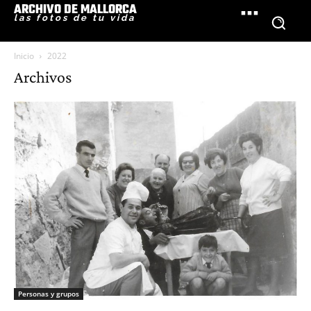
ARCHIVO DE MALLORCA
las fotos de tu vida
Inicio
2022
Archivos
Personas y grupos