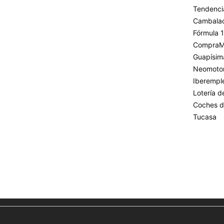
Tendenci
Cambala
Fórmula 1
CompraM
Guapísim
Neomoto
Iberempl
Lotería 
Coches d
Tucasa