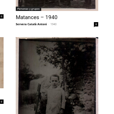
Personas y grupos
Matances – 1940
0
Servera Català Antoni
-
1940
0
0