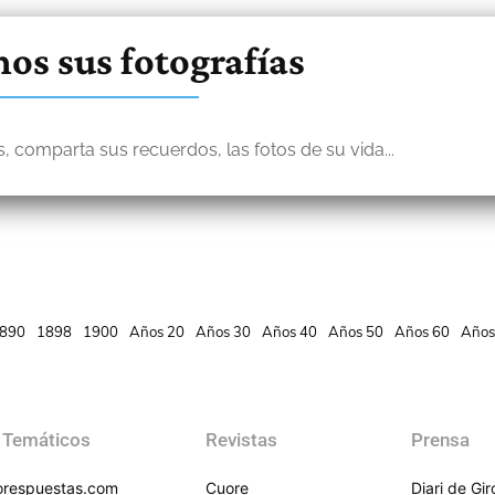
os sus fotografías
, comparta sus recuerdos, las fotos de su vida...
890
1898
1900
Años 20
Años 30
Años 40
Años 50
Años 60
Años
 Temáticos
Revistas
Prensa
respuestas.com
Cuore
Diari de Gi