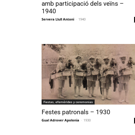
amb participació dels veïns –
1940
Servera Llull Antoni
-
1940
Fiestas, efemérides y ceremonias
Festes patronals – 1930
Gual Adrover Apolonia
-
1930