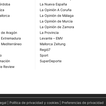
Córdoba
La Nueva España
iza
La Opinión A Coruña
allorca
La Opinión de Málaga
La Opinión de Murcia
La Opinión de Zamora
o de Aragón
La Provincia
o Extremadura
Levante – EMV
o Mediterráneo
Mallorca Zeitung
Regió7
go
Sport
rmación
SuperDeporte
de Review
legal
|
Política de privacidad y cookies
|
Preferencias de privacidad