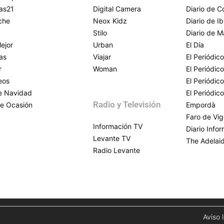
as21
Digital Camera
Diario de 
che
Neox Kidz
Diario de Ib
Stilo
Diario de M
ejor
Urban
El Día
as
Viajar
El Periódico
r
Woman
El Periódic
eos
El Periódic
de Navidad
El Periódic
Radio y Televisión
e Ocasión
Empordà
Faro de Vi
Información TV
Diario Info
Levante TV
The Adelai
Radio Levante
Aviso 