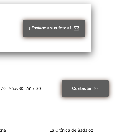
¡ Envíenos sus fotos !
Contactar
 70
Años 80
Años 90
rona
La Crónica de Badajoz