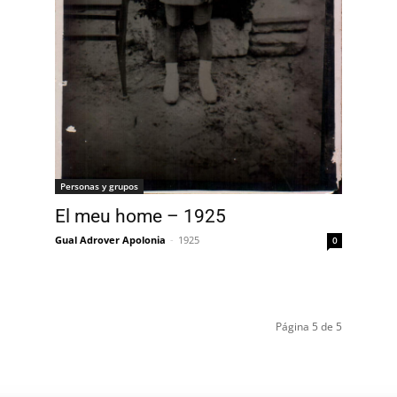
Personas y grupos
El meu home – 1925
Gual Adrover Apolonia
-
1925
0
Página 5 de 5