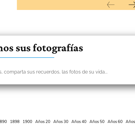
os sus fotografías
, comparta sus recuerdos, las fotos de su vida...
890
1898
1900
Años 20
Años 30
Años 40
Años 50
Años 60
Años