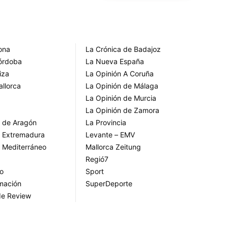
rona
La Crónica de Badajoz
Córdoba
La Nueva España
iza
La Opinión A Coruña
allorca
La Opinión de Málaga
La Opinión de Murcia
La Opinión de Zamora
o de Aragón
La Provincia
o Extremadura
Levante – EMV
o Mediterráneo
Mallorca Zeitung
Regió7
go
Sport
rmación
SuperDeporte
de Review