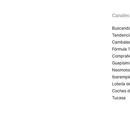
Canales
Buscando
Tendenci
Cambala
Fórmula 1
CompraM
Guapísim
Neomoto
Iberempl
Lotería 
Coches d
Tucasa