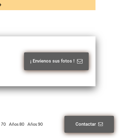
¡ Envíenos sus fotos !
Contactar
 70
Años 80
Años 90