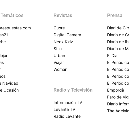
 Temáticos
Revistas
Prensa
respuestas.com
Cuore
Diari de Gi
as21
Digital Camera
Diario de 
che
Neox Kidz
Diario de Ib
Stilo
Diario de M
ejor
Urban
El Día
as
Viajar
El Periódico
r
Woman
El Periódic
eos
El Periódic
de Navidad
El Periódic
Radio y Televisión
e Ocasión
Empordà
Faro de Vi
Información TV
Diario Info
Levante TV
The Adelai
Radio Levante