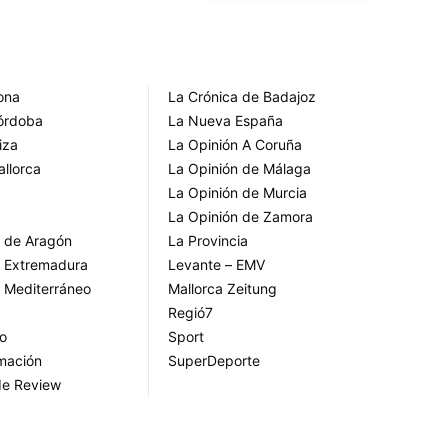
rona
La Crónica de Badajoz
Córdoba
La Nueva España
iza
La Opinión A Coruña
allorca
La Opinión de Málaga
La Opinión de Murcia
La Opinión de Zamora
o de Aragón
La Provincia
o Extremadura
Levante – EMV
o Mediterráneo
Mallorca Zeitung
Regió7
go
Sport
rmación
SuperDeporte
de Review