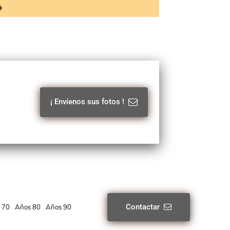
¡ Envíenos sus fotos !
Contactar
 70
Años 80
Años 90