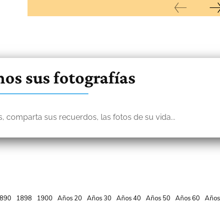
os sus fotografías
, comparta sus recuerdos, las fotos de su vida...
890
1898
1900
Años 20
Años 30
Años 40
Años 50
Años 60
Años