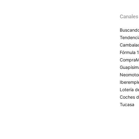
Canales
Buscando
Tendenci
Cambala
Fórmula 1
CompraM
Guapísim
Neomoto
Iberempl
Lotería 
Coches d
Tucasa