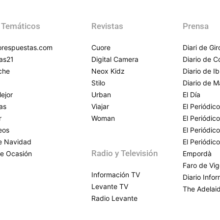
 Temáticos
Revistas
Prensa
respuestas.com
Cuore
Diari de Gi
as21
Digital Camera
Diario de 
che
Neox Kidz
Diario de Ib
Stilo
Diario de M
ejor
Urban
El Día
as
Viajar
El Periódico
r
Woman
El Periódic
eos
El Periódic
de Navidad
El Periódic
Radio y Televisión
e Ocasión
Empordà
Faro de Vi
Información TV
Diario Info
Levante TV
The Adelai
Radio Levante