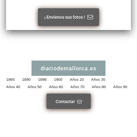
¡ Envíenos sus fotos !
diariodemallorca.es
1865
1890
1898
1900
Años 20
Años 30
Años 40
Años 50
Años 60
Años 70
Años 80
Años 90
Contactar