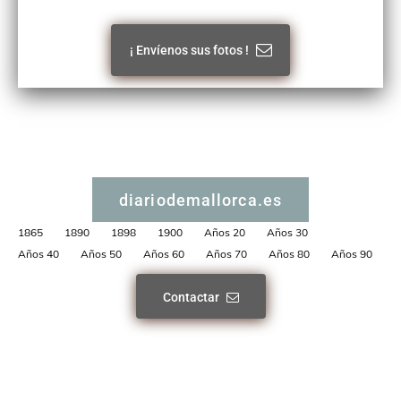
¡ Envíenos sus fotos !
diariodemallorca.es
1865
1890
1898
1900
Años 20
Años 30
Años 40
Años 50
Años 60
Años 70
Años 80
Años 90
Contactar