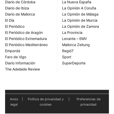
Diario de Córdoba
La Nueva España
Diario de Ibiza
La Opinión A Coruña
Diario de Mallorca
La Opinión de Málaga
El Día
La Opinión de Murcia
El Periódico
La Opinión de Zamora
El Periódico de Aragón
La Provincia
El Periódico Extremadura
Levante – EMV
El Periódico Mediterráneo
Mallorca Zeitung
Empordà
Regió7
Faro de Vigo
Sport
Diario Información
SuperDeporte
The Adelaide Review
Aviso
|
Política de privacidad y
|
Preferencias de
legal
cookies
privacidad