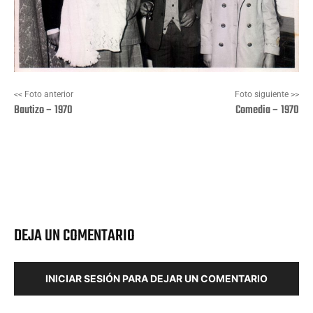
<< Foto anterior
Foto siguiente >>
Bautizo – 1970
Comedia – 1970
Facebook
X
Pinterest
Wha
DEJA UN COMENTARIO
INICIAR SESIÓN PARA DEJAR UN COMENTARIO