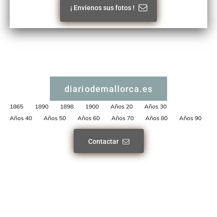
¡ Envíenos sus fotos !
diariodemallorca.es
1865
1890
1898
1900
Años 20
Años 30
Años 40
Años 50
Años 60
Años 70
Años 80
Años 90
Contactar