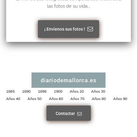
las fotos de su vida...
¡ Envíenos sus fotos !
diariodemallorca.es
1865
1890
1898
1900
Años 20
Años 30
Años 40
Años 50
Años 60
Años 70
Años 80
Años 90
Contactar