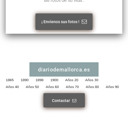
las fotos de su vida...
¡ Envíenos sus fotos !
diariodemallorca.es
1865
1890
1898
1900
Años 20
Años 30
Años 40
Años 50
Años 60
Años 70
Años 80
Años 90
Contactar