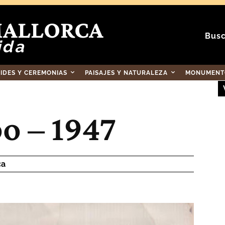
MALLORCA
Busc
ida
RIDES Y CEREMONIAS
PAISAJES Y NATURALEZA
MONUMENTO
o – 1947
ca