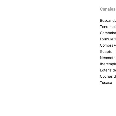
Canales
Buscando
Tendenci
Cambala
Fórmula 1
CompraM
Guapísim
Neomoto
Iberempl
Lotería 
Coches d
Tucasa