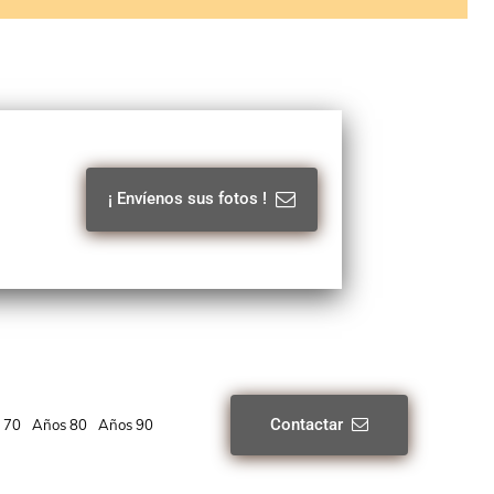
¡ Envíenos sus fotos !
Contactar
 70
Años 80
Años 90