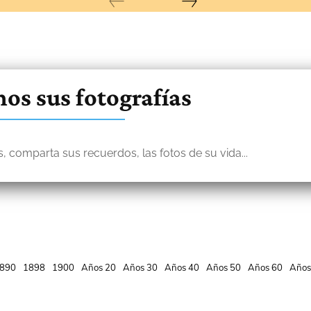
os sus fotografías
, comparta sus recuerdos, las fotos de su vida...
890
1898
1900
Años 20
Años 30
Años 40
Años 50
Años 60
Años