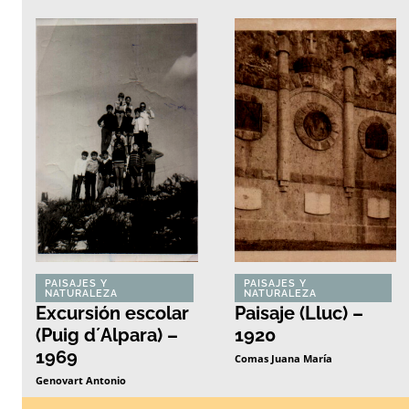
PAISAJES Y
PAISAJES Y
NATURALEZA
NATURALEZA
Excursión escolar
Paisaje (Lluc) –
(Puig d´Alpara) –
1920
1969
Comas Juana María
Genovart Antonio