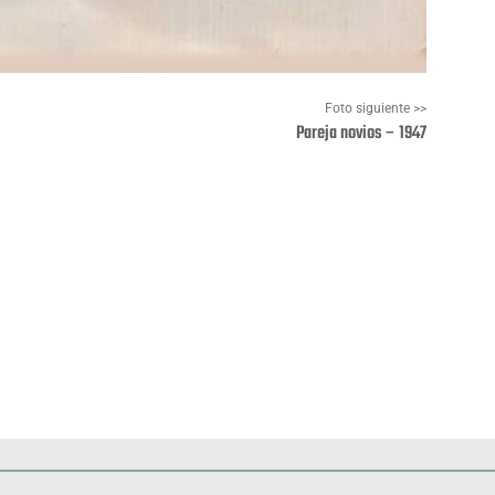
Foto siguiente >>
Pareja novios – 1947
Pinterest
WhatsApp
Deportes
Fiestas, efemérides y ceremonias
Monumentos, lugares y 