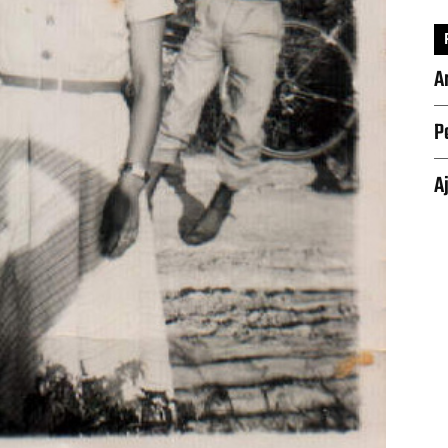
A
P
A