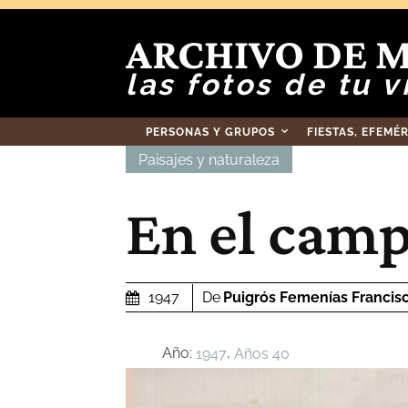
ARCHIVO DE 
las fotos de tu v
PERSONAS Y GRUPOS
FIESTAS, EFEMÉ
Paisajes y naturaleza
En el camp
De
Puigrós Femenías Francis
1947
Año:
,
1947
Años 40