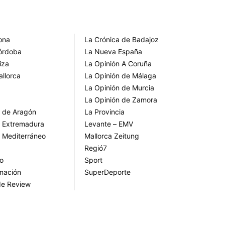
rona
La Crónica de Badajoz
Córdoba
La Nueva España
iza
La Opinión A Coruña
allorca
La Opinión de Málaga
La Opinión de Murcia
La Opinión de Zamora
o de Aragón
La Provincia
o Extremadura
Levante – EMV
o Mediterráneo
Mallorca Zeitung
Regió7
go
Sport
rmación
SuperDeporte
de Review