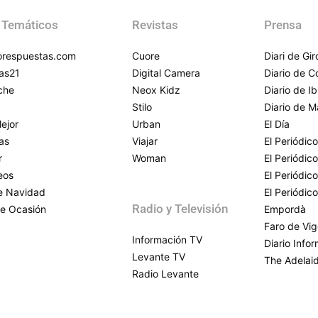
 Temáticos
Revistas
Prensa
respuestas.com
Cuore
Diari de Gi
as21
Digital Camera
Diario de 
che
Neox Kidz
Diario de Ib
Stilo
Diario de M
ejor
Urban
El Día
as
Viajar
El Periódico
r
Woman
El Periódic
eos
El Periódic
de Navidad
El Periódic
Radio y Televisión
e Ocasión
Empordà
Faro de Vi
Información TV
Diario Info
Levante TV
The Adelai
Radio Levante