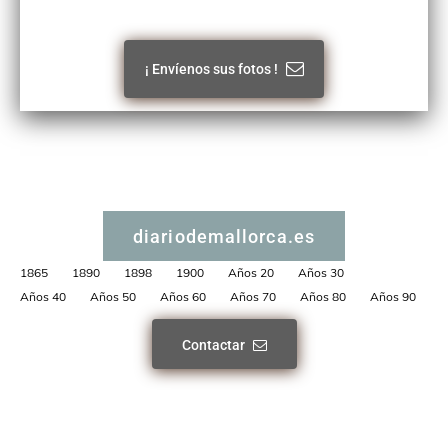
¡ Envíenos sus fotos !
diariodemallorca.es
1865
1890
1898
1900
Años 20
Años 30
Años 40
Años 50
Años 60
Años 70
Años 80
Años 90
Contactar