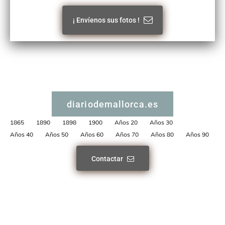
¡ Envíenos sus fotos !
diariodemallorca.es
1865
1890
1898
1900
Años 20
Años 30
Años 40
Años 50
Años 60
Años 70
Años 80
Años 90
Contactar