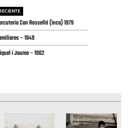
RECIENTE
arcuteria Can Rosselló (Inca) 1979
amiliares – 1949
iquel i Jaume – 1962
edificios
Paisajes y naturaleza
Personas y grupos
Más