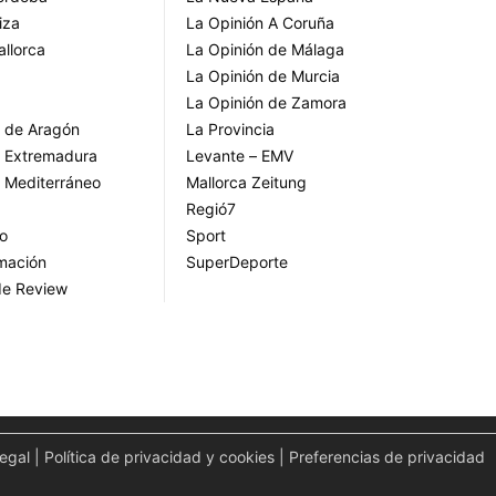
iza
La Opinión A Coruña
allorca
La Opinión de Málaga
La Opinión de Murcia
La Opinión de Zamora
o de Aragón
La Provincia
o Extremadura
Levante – EMV
o Mediterráneo
Mallorca Zeitung
Regió7
go
Sport
rmación
SuperDeporte
de Review
legal
|
Política de privacidad y cookies
|
Preferencias de privacidad