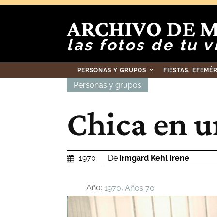
ARCHIVO DE 
las fotos de tu v
PERSONAS Y GRUPOS
FIESTAS, EFEMÉ
Personas y grupos
Chica en u
De
Irmgard Kehl Irene
1970
Año:
,
1970
Años 70