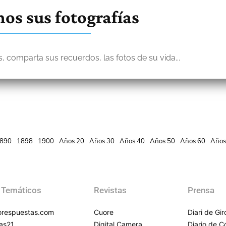
os sus fotografías
, comparta sus recuerdos, las fotos de su vida...
890
1898
1900
Años 20
Años 30
Años 40
Años 50
Años 60
Años
 Temáticos
Revistas
Prensa
respuestas.com
Cuore
Diari de Gi
as21
Digital Camera
Diario de 