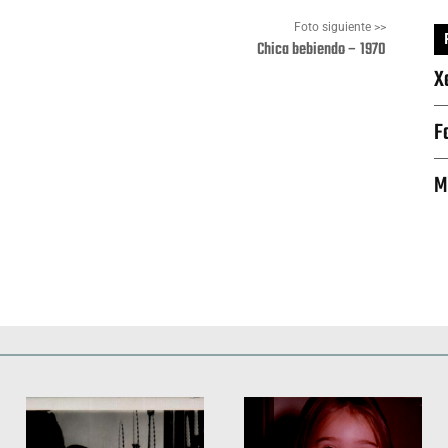
Foto siguiente >>
Chica bebiendo – 1970
X
F
Pinterest
WhatsApp
M
Deportes
Fiestas, efemérides y ceremonias
Monumentos, lugares y 