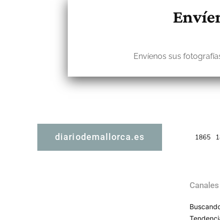
Envíen
Envíenos sus fotografías
diariodemallorca.es
1865
1
Canales
Buscando
Tendenci