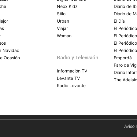
che
Neox Kidz
Diario de Ib
Stilo
Diario de M
ejor
Urban
El Día
as
Viajar
El Periódico
r
Woman
El Periódic
eos
El Periódic
de Navidad
El Periódic
Radio y Televisión
e Ocasión
Empordà
Faro de Vi
Información TV
Diario Info
Levante TV
The Adelai
Radio Levante
Aviso 