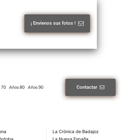
¡ Envíenos sus fotos !
Contactar
 70
Años 80
Años 90
rona
La Crónica de Badajoz
Córdoba
La Nueva España