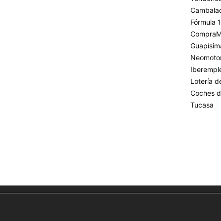
Cambala
Fórmula 1
CompraM
Guapísim
Neomoto
Iberempl
Lotería 
Coches d
Tucasa