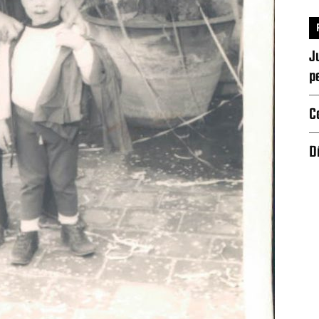
J
p
C
D