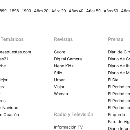
890
1898
1900
Años 20
Años 30
Años 40
Años 50
Años 60
Años
 Temáticos
Revistas
Prensa
respuestas.com
Cuore
Diari de Gi
as21
Digital Camera
Diario de 
che
Neox Kidz
Diario de Ib
Stilo
Diario de M
ejor
Urban
El Día
as
Viajar
El Periódico
r
Woman
El Periódic
eos
El Periódic
de Navidad
El Periódic
Radio y Televisión
e Ocasión
Empordà
Faro de Vi
Información TV
Diario Info