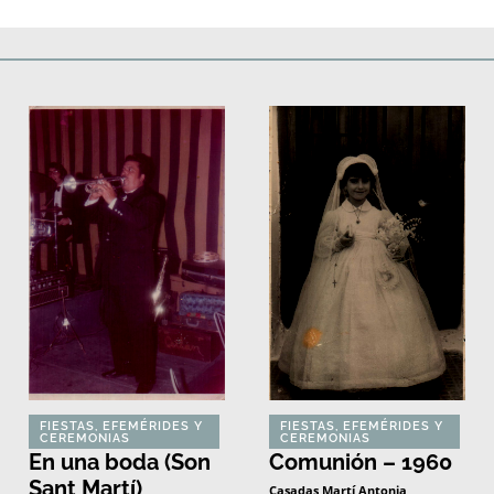
Deportes
Fiestas, efemérides y ceremonias
Monumentos, lugares y 
FIESTAS, EFEMÉRIDES Y
FIESTAS, EFEMÉRIDES Y
CEREMONIAS
CEREMONIAS
En una boda (Son
Comunión – 1960
Sant Martí)
Casadas Martí Antonia