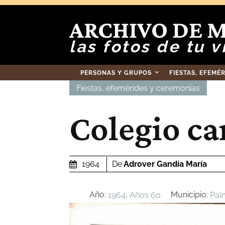
ARCHIVO DE 
las fotos de tu v
PERSONAS Y GRUPOS
FIESTAS, EFEMÉ
Fiestas, efemérides y ceremonias
Colegio ca
De
Adrover Gandía María
1964
Año:
,
Municipio:
1964
Años 60
Pal