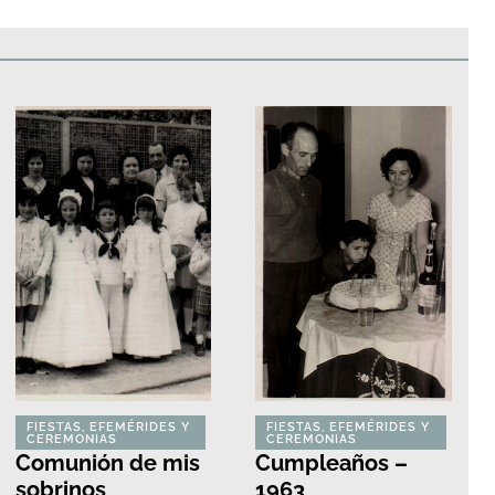
edificios
Paisajes y naturaleza
Personas y grupos
Más
FIESTAS, EFEMÉRIDES Y
FIESTAS, EFEMÉRIDES Y
CEREMONIAS
CEREMONIAS
Comunión de mis
Cumpleaños –
sobrinos
1963