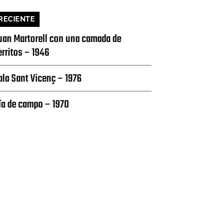
RECIENTE
uan Martorell con una camada de
erritos – 1946
ala Sant Vicenç – 1976
ía de campo – 1970