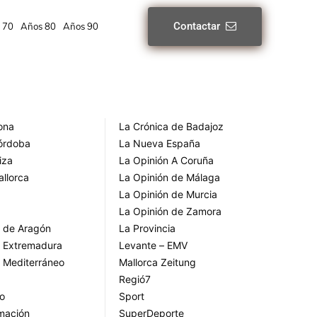
Contactar
 70
Años 80
Años 90
rona
La Crónica de Badajoz
Córdoba
La Nueva España
iza
La Opinión A Coruña
allorca
La Opinión de Málaga
La Opinión de Murcia
La Opinión de Zamora
o de Aragón
La Provincia
o Extremadura
Levante – EMV
o Mediterráneo
Mallorca Zeitung
Regió7
go
Sport
rmación
SuperDeporte