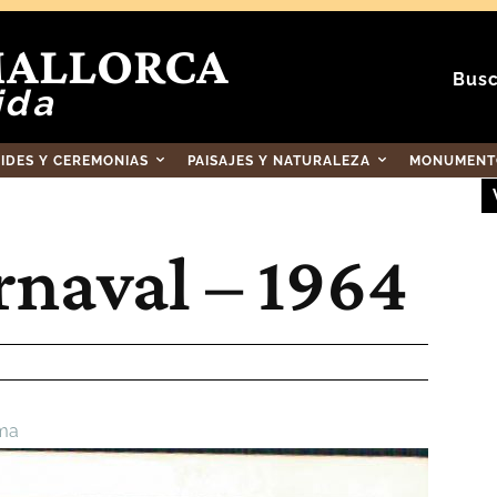
MALLORCA
Busc
ida
RIDES Y CEREMONIAS
PAISAJES Y NATURALEZA
MONUMENTO
rnaval – 1964
ma