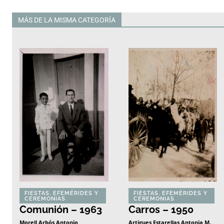
MÁS DE LA MISMA CATEGORÍA
Todas
FIESTAS, EFEMÉRIDES Y
FIESTAS, EFEMÉRIDES Y
CEREMONIAS
CEREMONIAS
Comunión – 1963
Carros – 1950
Morell Arbós Antonio
Artigues Estarellas Antonia M.