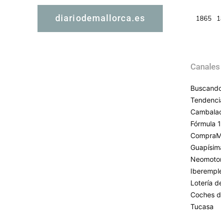
diariodemallorca.es
1865
1
Canales
Buscando
Tendenci
Cambala
Fórmula 1
CompraM
Guapísim
Neomoto
Iberempl
Lotería 
Coches d
Tucasa