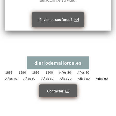
las fotos de su vida...
¡ Envíenos sus fotos !
diariodemallorca.es
1865
1890
1898
1900
Años 20
Años 30
Años 40
Años 50
Años 60
Años 70
Años 80
Años 90
Contactar