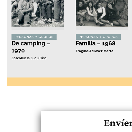
PERSONAS Y GRUPOS
PERSONAS Y GRUPOS
De camping –
Familia – 1968
1970
Fraguas Adrover Marta
Cozcolluela Suau Elisa
Envíen