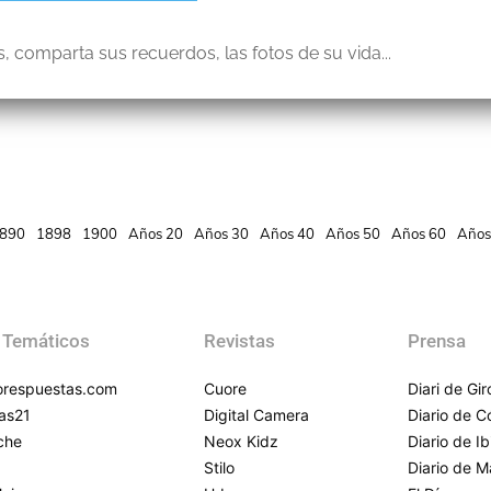
, comparta sus recuerdos, las fotos de su vida...
890
1898
1900
Años 20
Años 30
Años 40
Años 50
Años 60
Años
 Temáticos
Revistas
Prensa
respuestas.com
Cuore
Diari de Gi
as21
Digital Camera
Diario de 
che
Neox Kidz
Diario de Ib
Stilo
Diario de M