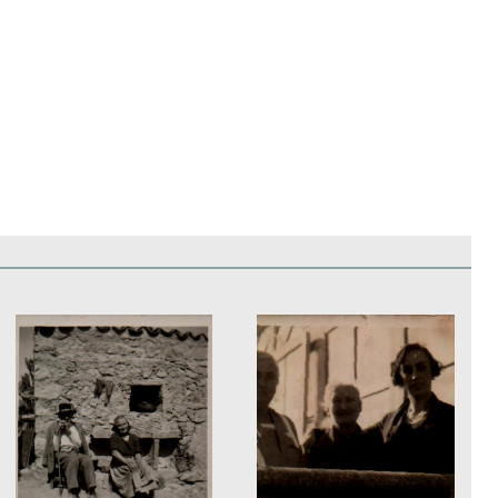
edificios
Paisajes y naturaleza
Personas y grupos
Más