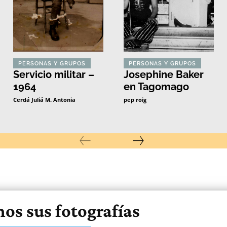
PERSONAS Y GRUPOS
PERSONAS Y GRUPOS
Servicio militar –
Josephine Baker
1964
en Tagomago
Cerdá Juliá M. Antonia
pep roig
os sus fotografías