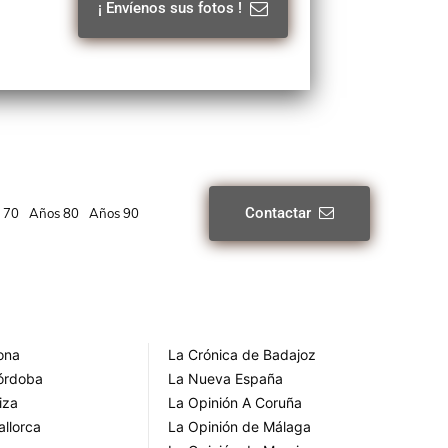
¡ Envíenos sus fotos !
Contactar
 70
Años 80
Años 90
rona
La Crónica de Badajoz
Córdoba
La Nueva España
iza
La Opinión A Coruña
allorca
La Opinión de Málaga