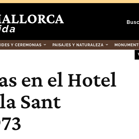
MALLORCA
Busc
ida
RIDES Y CEREMONIAS
PAISAJES Y NATURALEZA
MONUMENTO
s en el Hotel
la Sant
973