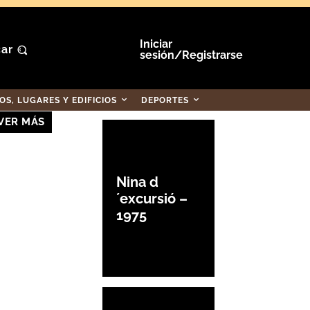
Iniciar
ar
sesión/Registrarse
S, LUGARES Y EDIFICIOS
DEPORTES
VER MÁS
Nina d
´excursió –
1975