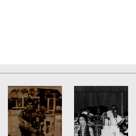
Pinterest
WhatsApp
Deportes
Fiestas, efemérides y ceremonias
Monumentos, lugares y 