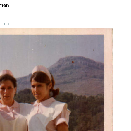
rmen
ença