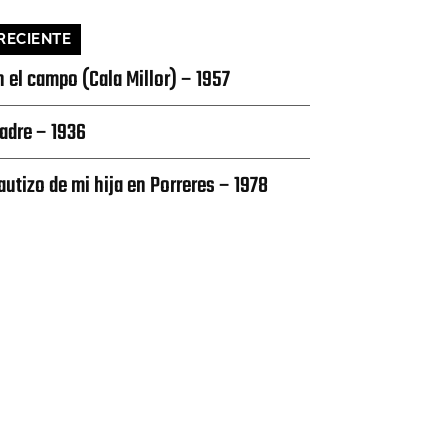
RECIENTE
n el campo (Cala Millor) – 1957
adre – 1936
autizo de mi hija en Porreres – 1978