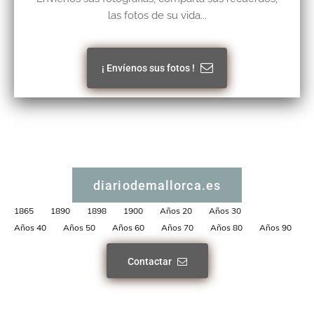
las fotos de su vida...
¡ Envíenos sus fotos !
diariodemallorca.es
1865
1890
1898
1900
Años 20
Años 30
Años 40
Años 50
Años 60
Años 70
Años 80
Años 90
Contactar