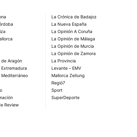
rona
La Crónica de Badajoz
Córdoba
La Nueva España
iza
La Opinión A Coruña
allorca
La Opinión de Málaga
La Opinión de Murcia
La Opinión de Zamora
o de Aragón
La Provincia
o Extremadura
Levante – EMV
o Mediterráneo
Mallorca Zeitung
Regió7
go
Sport
rmación
SuperDeporte
de Review