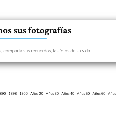
os sus fotografías
, comparta sus recuerdos, las fotos de su vida...
890
1898
1900
Años 20
Años 30
Años 40
Años 50
Años 60
Años