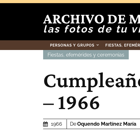
ARCHIVO DE 
las fotos de tu v
PERSONAS Y GRUPOS
FIESTAS, EFEMÉ
Fiestas, efemérides y ceremonias
Cumpleaño
– 1966
De
Oquendo Martínez María
1966