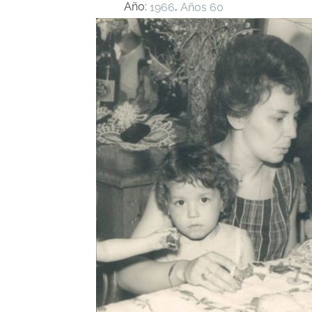
Año:
,
1966
Años 60