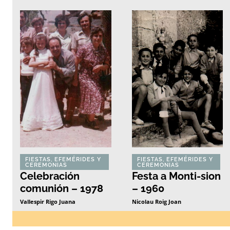
FIESTAS, EFEMÉRIDES Y
FIESTAS, EFEMÉRIDES Y
CEREMONIAS
CEREMONIAS
Celebración
Festa a Monti-sion
comunión – 1978
– 1960
Vallespir Rigo Juana
Nicolau Roig Joan