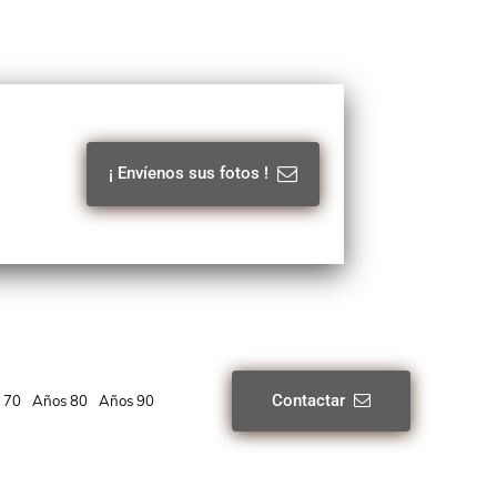
¡ Envíenos sus fotos !
Contactar
 70
Años 80
Años 90