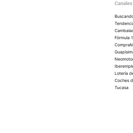
Canales
Buscando
Tendenci
Cambala
Fórmula 1
CompraM
Guapísim
Neomoto
Iberempl
Lotería 
Coches d
Tucasa