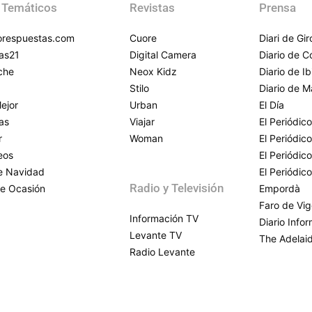
 Temáticos
Revistas
Prensa
respuestas.com
Cuore
Diari de Gi
as21
Digital Camera
Diario de 
che
Neox Kidz
Diario de Ib
Stilo
Diario de M
ejor
Urban
El Día
as
Viajar
El Periódico
r
Woman
El Periódic
eos
El Periódic
de Navidad
El Periódic
Radio y Televisión
e Ocasión
Empordà
Faro de Vi
Información TV
Diario Info
Levante TV
The Adelai
Radio Levante