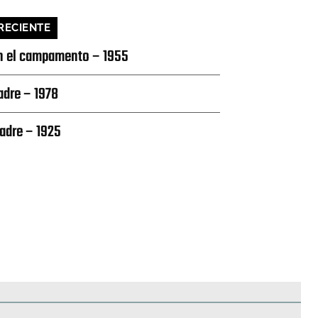
RECIENTE
n el campamento – 1955
adre – 1978
adre – 1925
edificios
Paisajes y naturaleza
Personas y grupos
Más