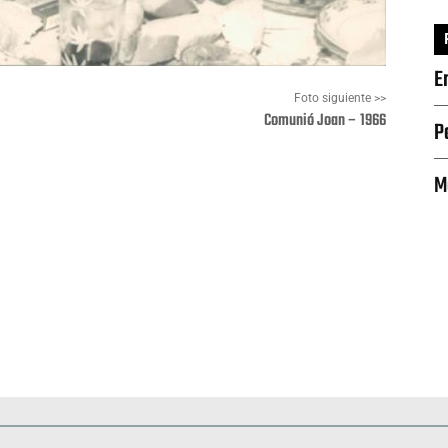
E
Foto siguiente >>
Comunió Joan – 1966
P
M
Pinterest
WhatsApp
Deportes
Fiestas, efemérides y ceremonias
Monumentos, lugares y 