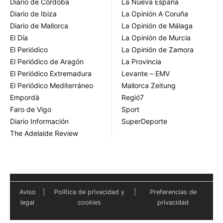
Diario de Córdoba
La Nueva España
Diario de Ibiza
La Opinión A Coruña
Diario de Mallorca
La Opinión de Málaga
El Día
La Opinión de Murcia
El Periódico
La Opinión de Zamora
El Periódico de Aragón
La Provincia
El Periódico Extremadura
Levante – EMV
El Periódico Mediterráneo
Mallorca Zeitung
Empordà
Regió7
Faro de Vigo
Sport
Diario Información
SuperDeporte
The Adelaide Review
Aviso
|
Política de privacidad y
|
Preferencias de
legal
cookies
privacidad