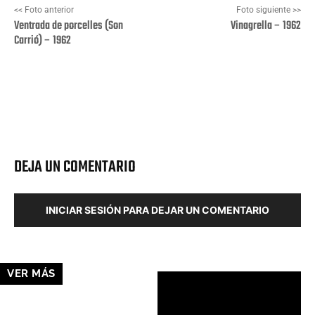
<< Foto anterior
Foto siguiente >>
Ventrada de porcelles (Son
Vinagrella – 1962
Carrió) – 1962
Facebook
X
Pinterest
Wha
DEJA UN COMENTARIO
INICIAR SESIÓN PARA DEJAR UN COMENTARIO
VER MÁS