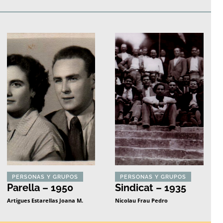
edificios
Paisajes y naturaleza
Personas y grupos
Más
PERSONAS Y GRUPOS
PERSONAS Y GRUPOS
Parella – 1950
Sindicat – 1935
Artigues Estarellas Joana M.
Nicolau Frau Pedro