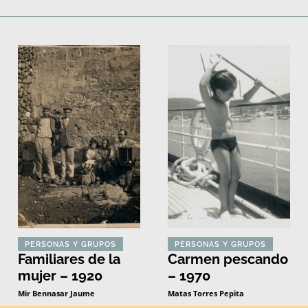
Deportes
Fiestas, efemérides y ceremonias
Monumentos, lugares y 
PERSONAS Y GRUPOS
PERSONAS Y GRUPOS
Familiares de la
Carmen pescando
mujer – 1920
– 1970
Mir Bennasar Jaume
Matas Torres Pepita