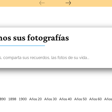
os sus fotografías
, comparta sus recuerdos, las fotos de su vida...
890
1898
1900
Años 20
Años 30
Años 40
Años 50
Años 60
Años