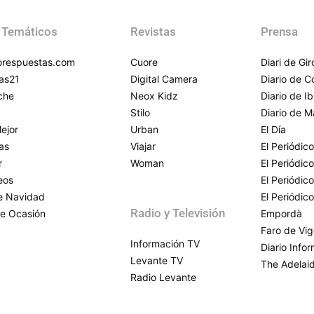
 Temáticos
Revistas
Prensa
respuestas.com
Cuore
Diari de Gi
as21
Digital Camera
Diario de 
che
Neox Kidz
Diario de Ib
Stilo
Diario de M
ejor
Urban
El Día
as
Viajar
El Periódico
r
Woman
El Periódic
eos
El Periódic
de Navidad
El Periódic
Radio y Televisión
e Ocasión
Empordà
Faro de Vi
Información TV
Diario Info
Levante TV
The Adelai
Radio Levante