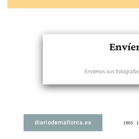
Envíen
Envíenos sus fotografías
diariodemallorca.es
1865
1