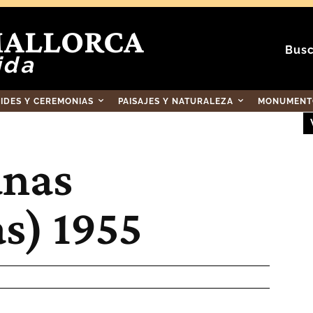
MALLORCA
Busc
ida
RIDES Y CEREMONIAS
PAISAJES Y NATURALEZA
MONUMENTO
anas
s) 1955