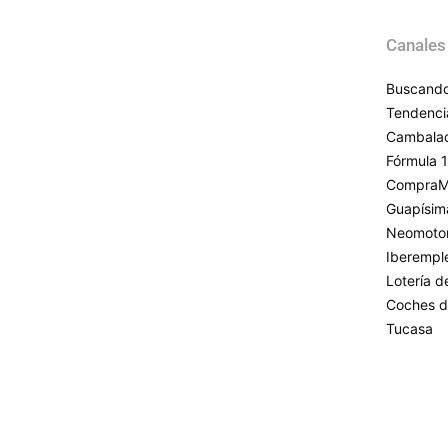
Canales
Buscando
Tendenci
Cambala
Fórmula 1
CompraM
Guapísim
Neomoto
Iberempl
Lotería 
Coches d
Tucasa