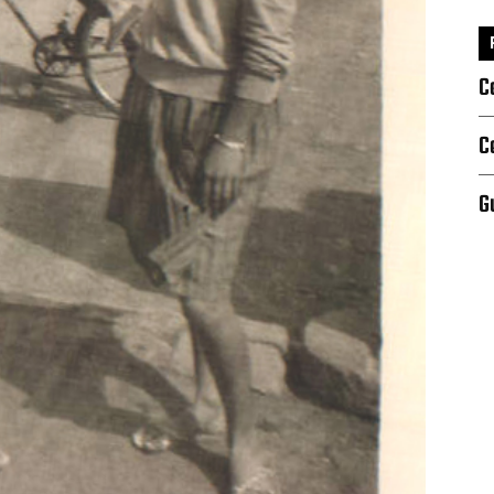
C
C
G