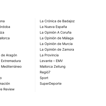
rona
La Crónica de Badajoz
Córdoba
La Nueva España
iza
La Opinión A Coruña
allorca
La Opinión de Málaga
La Opinión de Murcia
La Opinión de Zamora
o de Aragón
La Provincia
o Extremadura
Levante – EMV
o Mediterráneo
Mallorca Zeitung
Regió7
go
Sport
rmación
SuperDeporte
de Review