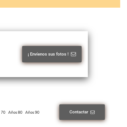
¡ Envíenos sus fotos !
Contactar
 70
Años 80
Años 90