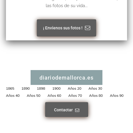
las fotos de su vida...
¡ Envíenos sus fotos !
diariodemallorca.es
1865
1890
1898
1900
Años 20
Años 30
Años 40
Años 50
Años 60
Años 70
Años 80
Años 90
Contactar