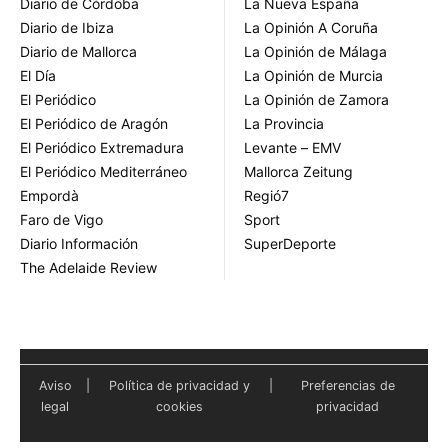
Diario de Córdoba
La Nueva España
Diario de Ibiza
La Opinión A Coruña
Diario de Mallorca
La Opinión de Málaga
El Día
La Opinión de Murcia
El Periódico
La Opinión de Zamora
El Periódico de Aragón
La Provincia
El Periódico Extremadura
Levante – EMV
El Periódico Mediterráneo
Mallorca Zeitung
Empordà
Regió7
Faro de Vigo
Sport
Diario Información
SuperDeporte
The Adelaide Review
Aviso
|
Política de privacidad y
|
Preferencias de
legal
cookies
privacidad