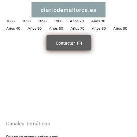
diariodemallorca.es
1865
1890
1898
1900
Años 20
Años 30
Años 40
Años 50
Años 60
Años 70
Años 80
Años 90
Contactar
Canales Temáticos
Buscandorespuestas.com