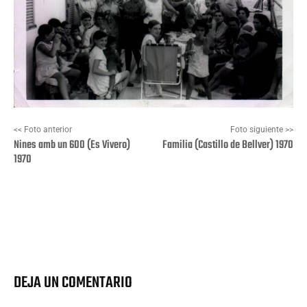
<< Foto anterior
Foto siguiente >>
Nines amb un 600 (Es Vivero)
Familia (Castillo de Bellver) 1970
1970
Facebook
X
Pinterest
Wha
DEJA UN COMENTARIO