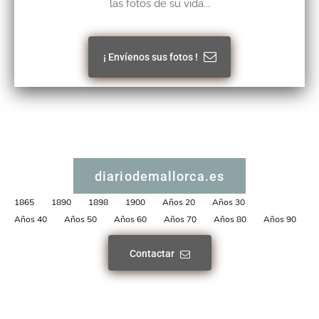
las fotos de su vida...
¡ Envíenos sus fotos !
diariodemallorca.es
1865
1890
1898
1900
Años 20
Años 30
Años 40
Años 50
Años 60
Años 70
Años 80
Años 90
Contactar