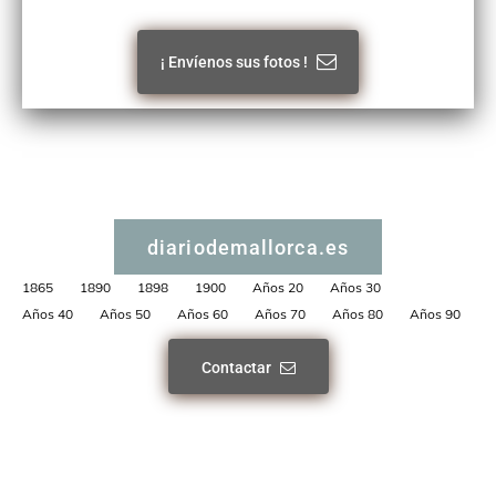
¡ Envíenos sus fotos !
diariodemallorca.es
1865
1890
1898
1900
Años 20
Años 30
Años 40
Años 50
Años 60
Años 70
Años 80
Años 90
Contactar