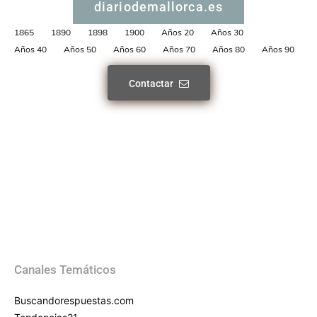
diariodemallorca.es
1865
1890
1898
1900
Años 20
Años 30
Años 40
Años 50
Años 60
Años 70
Años 80
Años 90
Contactar
Canales Temáticos
Buscandorespuestas.com