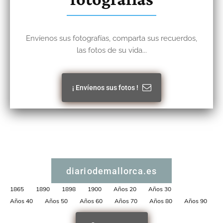
Envíenos sus fotografías, comparta sus recuerdos,
las fotos de su vida...
¡ Envíenos sus fotos !
diariodemallorca.es
1865
1890
1898
1900
Años 20
Años 30
Años 40
Años 50
Años 60
Años 70
Años 80
Años 90