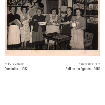
<< Foto anterior
Foto siguiente >>
Comunión – 1952
Ball de les àguiles – 1952
Facebook
X
Pinterest
Wha