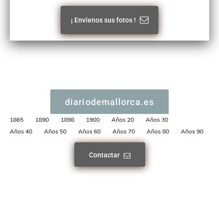
¡ Envíenos sus fotos !
diariodemallorca.es
1865
1890
1898
1900
Años 20
Años 30
Años 40
Años 50
Años 60
Años 70
Años 80
Años 90
Contactar