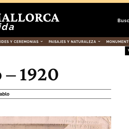
MALLORCA
Busc
ida
RIDES Y CEREMONIAS
PAISAJES Y NATURALEZA
MONUMENTO
 – 1920
ablo