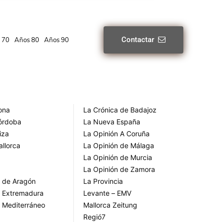
Contactar
 70
Años 80
Años 90
rona
La Crónica de Badajoz
Córdoba
La Nueva España
iza
La Opinión A Coruña
allorca
La Opinión de Málaga
La Opinión de Murcia
La Opinión de Zamora
o de Aragón
La Provincia
o Extremadura
Levante – EMV
o Mediterráneo
Mallorca Zeitung
Regió7