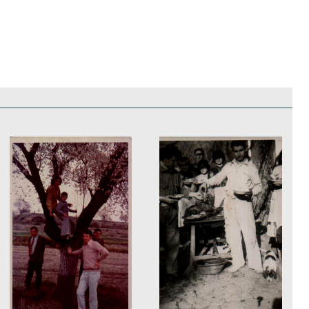
edificios
Paisajes y naturaleza
Personas y grupos
Más