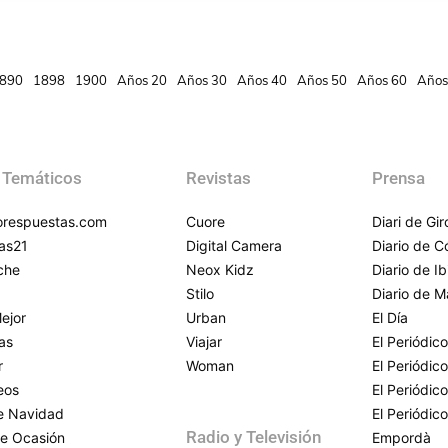
890
1898
1900
Años 20
Años 30
Años 40
Años 50
Años 60
Años
 Temáticos
Revistas
Prensa
respuestas.com
Cuore
Diari de Gi
as21
Digital Camera
Diario de 
che
Neox Kidz
Diario de Ib
Stilo
Diario de M
ejor
Urban
El Día
as
Viajar
El Periódico
r
Woman
El Periódic
eos
El Periódic
de Navidad
El Periódic
Radio y Televisión
e Ocasión
Empordà