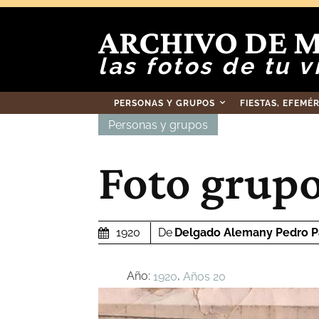
ARCHIVO DE 
las fotos de tu v
PERSONAS Y GRUPOS
FIESTAS, EFEMÉ
Personas y grupos
Foto grupo
De
Delgado Alemany Pedro P
1920
Año:
,
1920
Años 20