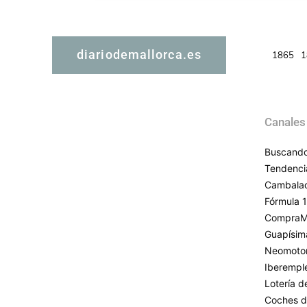
diariodemallorca.es
1865
1
Canales
Buscando
Tendenci
Cambala
Fórmula 1
CompraM
Guapísim
Neomoto
Iberempl
Lotería 
Coches d