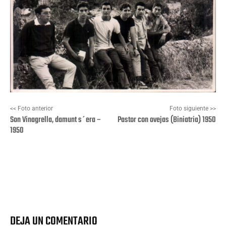
<< Foto anterior
Foto siguiente >>
Son Vinagrella, damunt s´era –
Pastor con ovejas (Biniatria) 1950
1950
Facebook
X
Pinterest
Wha
DEJA UN COMENTARIO