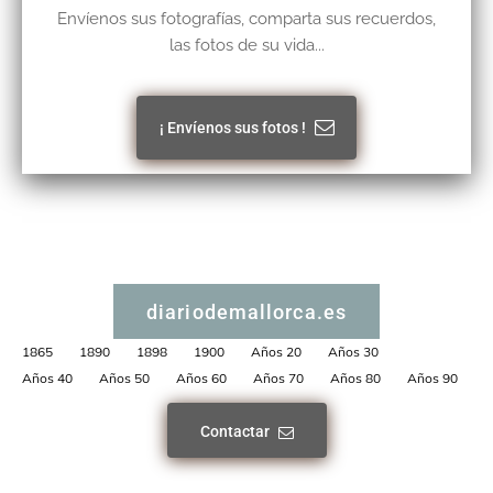
Envíenos sus fotografías, comparta sus recuerdos,
las fotos de su vida...
¡ Envíenos sus fotos !
diariodemallorca.es
1865
1890
1898
1900
Años 20
Años 30
Años 40
Años 50
Años 60
Años 70
Años 80
Años 90
Contactar