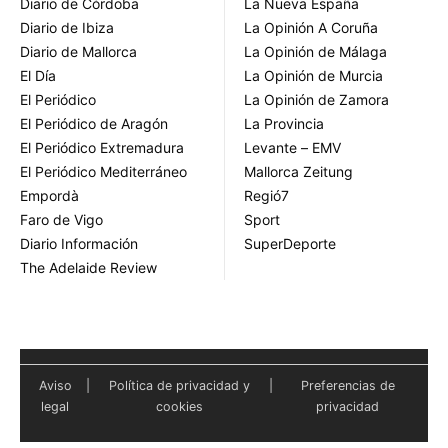
Diario de Córdoba
La Nueva España
Diario de Ibiza
La Opinión A Coruña
Diario de Mallorca
La Opinión de Málaga
El Día
La Opinión de Murcia
El Periódico
La Opinión de Zamora
El Periódico de Aragón
La Provincia
El Periódico Extremadura
Levante – EMV
El Periódico Mediterráneo
Mallorca Zeitung
Empordà
Regió7
Faro de Vigo
Sport
Diario Información
SuperDeporte
The Adelaide Review
Aviso
|
Política de privacidad y
|
Preferencias de
legal
cookies
privacidad