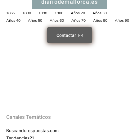
diariodemallorca.es
1865
1890
1898
1900
Años 20
Años 30
Años 40
Años 50
Años 60
Años 70
Años 80
Años 90
Contactar
Canales Temáticos
Buscandorespuestas.com
Tendencias21