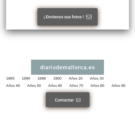
¡ Envíenos sus fotos !
diariodemallorca.es
1865
1890
1898
1900
Años 20
Años 30
Años 40
Años 50
Años 60
Años 70
Años 80
Años 90
Contactar