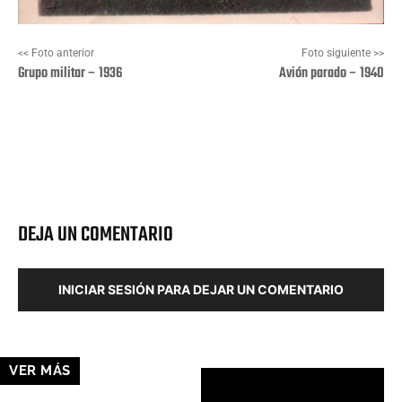
<< Foto anterior
Foto siguiente >>
Grupo militar – 1936
Avión parado – 1940
Facebook
X
Pinterest
Wha
DEJA UN COMENTARIO
INICIAR SESIÓN PARA DEJAR UN COMENTARIO
VER MÁS