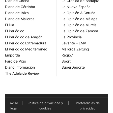
Diari de Girona
La Crónica de Badajoz
Diario de Córdoba
La Nueva España
Diario de Ibiza
La Opinión A Coruña
Diario de Mallorca
La Opinión de Málaga
El Día
La Opinión de Murcia
El Periódico
La Opinión de Zamora
El Periódico de Aragón
La Provincia
El Periódico Extremadura
Levante – EMV
El Periódico Mediterráneo
Mallorca Zeitung
Empordà
Regió7
Faro de Vigo
Sport
Diario Información
SuperDeporte
The Adelaide Review
Aviso
|
Política de privacidad y
|
Preferencias de
legal
cookies
privacidad