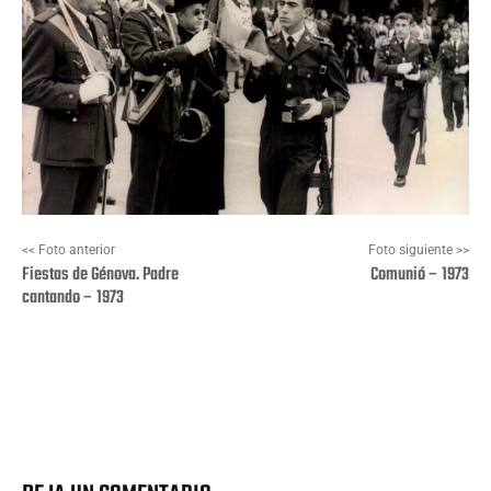
<< Foto anterior
Foto siguiente >>
Fiestas de Génova. Padre
Comunió – 1973
cantando – 1973
Facebook
X
Pinterest
Wha