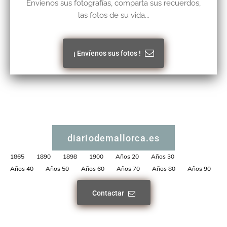
Envíenos sus fotografías, comparta sus recuerdos,
las fotos de su vida...
¡ Envíenos sus fotos !
diariodemallorca.es
1865
1890
1898
1900
Años 20
Años 30
Años 40
Años 50
Años 60
Años 70
Años 80
Años 90
Contactar