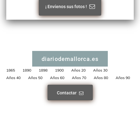
¡ Envíenos sus fotos !
diariodemallorca.es
1865
1890
1898
1900
Años 20
Años 30
Años 40
Años 50
Años 60
Años 70
Años 80
Años 90
Contactar