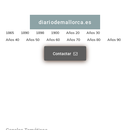
diariodemallorca.es
1865
1890
1898
1900
Años 20
Años 30
Años 40
Años 50
Años 60
Años 70
Años 80
Años 90
Contactar
Canales Temáticos