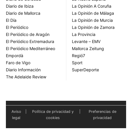
Diario de Ibiza
La Opinión A Coruña
Diario de Mallorca
La Opinión de Málaga
El Día
La Opinión de Murcia
El Periódico
La Opinión de Zamora
El Periódico de Aragón
La Provincia
El Periódico Extremadura
Levante – EMV
El Periódico Mediterráneo
Mallorca Zeitung
Empordà
Regió7
Faro de Vigo
Sport
Diario Información
SuperDeporte
The Adelaide Review
Aviso
|
Política de privacidad y
|
Preferencias de
legal
cookies
privacidad