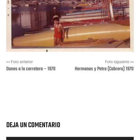
<< Foto anterior
Foto siguiente >>
Dones a la carretera – 1970
Hermanas y Petra (Cabrera) 1970
Facebook
X
Pinterest
Wha
DEJA UN COMENTARIO