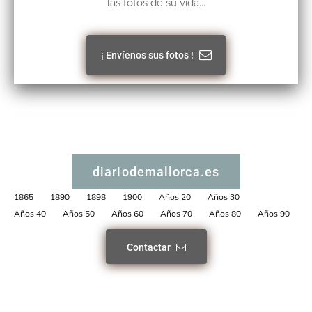
las fotos de su vida...
¡ Envíenos sus fotos !
diariodemallorca.es
1865
1890
1898
1900
Años 20
Años 30
Años 40
Años 50
Años 60
Años 70
Años 80
Años 90
Contactar