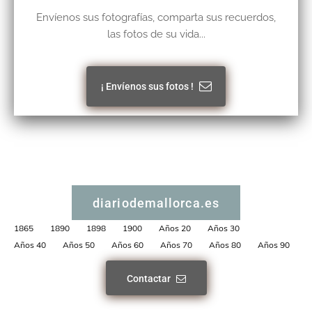
Envíenos sus fotografías, comparta sus recuerdos,
las fotos de su vida...
¡ Envíenos sus fotos !
diariodemallorca.es
1865
1890
1898
1900
Años 20
Años 30
Años 40
Años 50
Años 60
Años 70
Años 80
Años 90
Contactar