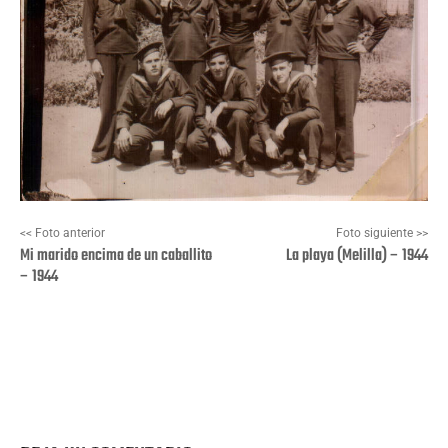
<< Foto anterior
Foto siguiente >>
Mi marido encima de un caballito
La playa (Melilla) – 1944
– 1944
Facebook
X
Pinterest
Wha