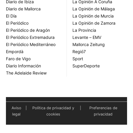
Diario de Ibiza
La Opinión A Coruña
Diario de Mallorca
La Opinión de Málaga
El Día
La Opinión de Murcia
El Periódico
La Opinión de Zamora
El Periódico de Aragón
La Provincia
El Periódico Extremadura
Levante – EMV
El Periódico Mediterráneo
Mallorca Zeitung
Empordà
Regió7
Faro de Vigo
Sport
Diario Información
SuperDeporte
The Adelaide Review
Aviso
|
Política de privacidad y
|
Preferencias de
legal
cookies
privacidad