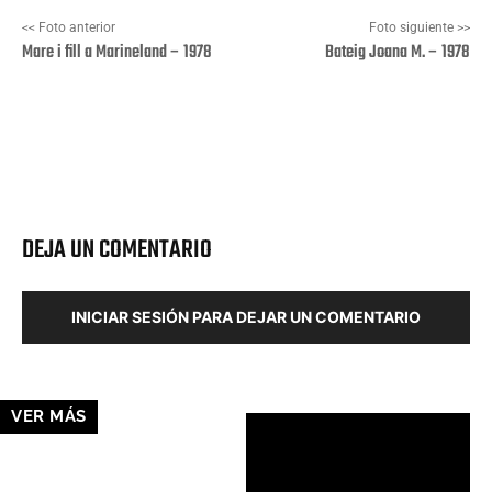
<< Foto anterior
Foto siguiente >>
Mare i fill a Marineland – 1978
Bateig Joana M. – 1978
Facebook
X
Pinterest
Wha
DEJA UN COMENTARIO
INICIAR SESIÓN PARA DEJAR UN COMENTARIO
VER MÁS