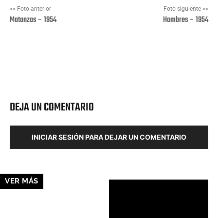
<< Foto anterior
Foto siguiente >>
Matanzas – 1954
Hombres – 1954
Facebook
X
Pinterest
Wha
DEJA UN COMENTARIO
INICIAR SESIÓN PARA DEJAR UN COMENTARIO
VER MÁS