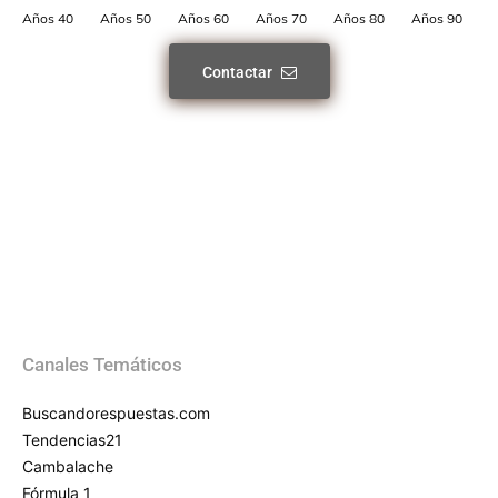
Años 40
Años 50
Años 60
Años 70
Años 80
Años 90
Contactar
Canales Temáticos
Buscandorespuestas.com
Tendencias21
Cambalache
Fórmula 1