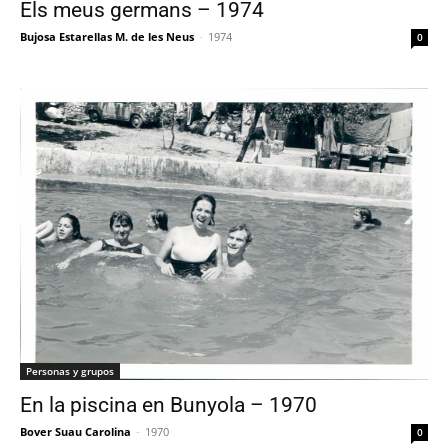
Els meus germans – 1974
Bujosa Estarellas M. de les Neus
-
1974
0
Personas y grupos
En la piscina en Bunyola – 1970
Bover Suau Carolina
-
1970
0