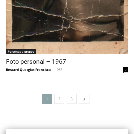
Personas y grupos
Foto personal – 1967
Bestard Quetglas Francisca
-
1967
0
1
2
3