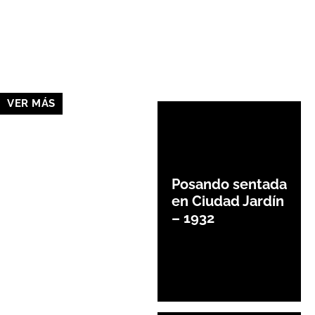
Facebook
X
Pinterest
Wha
VER MÁS
Posando sentada
en Ciudad Jardín
– 1932