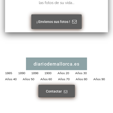
las fotos de su vida...
¡ Envíenos sus fotos !
diariodemallorca.es
1865
1890
1898
1900
Años 20
Años 30
Años 40
Años 50
Años 60
Años 70
Años 80
Años 90
Contactar