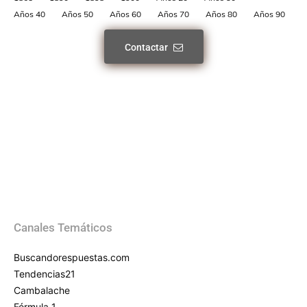
Años 40
Años 50
Años 60
Años 70
Años 80
Años 90
Contactar
Canales Temáticos
Buscandorespuestas.com
Tendencias21
Cambalache
Fórmula 1