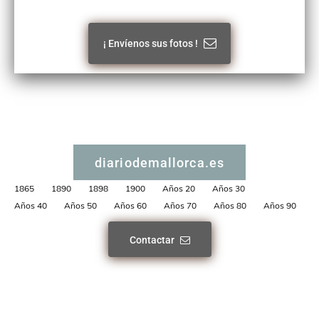
¡ Envíenos sus fotos !
diariodemallorca.es
1865
1890
1898
1900
Años 20
Años 30
Años 40
Años 50
Años 60
Años 70
Años 80
Años 90
Contactar