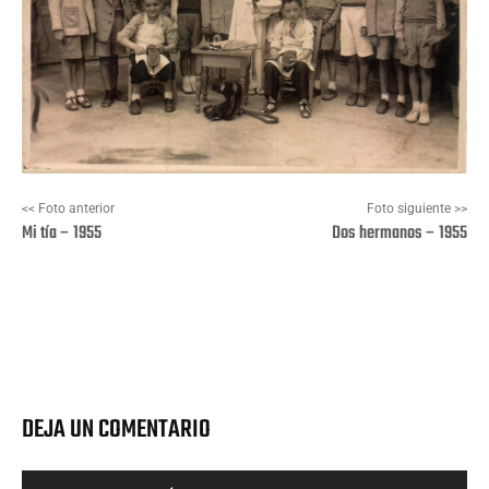
<< Foto anterior
Foto siguiente >>
Mi tía – 1955
Dos hermanos – 1955
Facebook
X
Pinterest
Wha
DEJA UN COMENTARIO